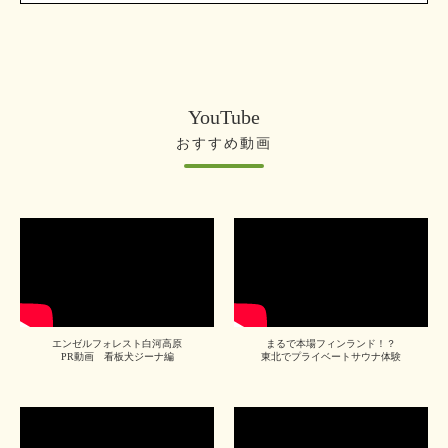
YouTube
おすすめ動画
エンゼルフォレスト白河高原
まるで本場フィンランド！？
PR動画 看板犬ジーナ編
東北でプライベートサウナ体験