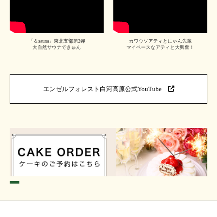
「＆sauna」東北支部第2弾
カワウソアティとにゃん先輩
大自然サウナできゅん
マイペースなアティと大興奮！
エンゼルフォレスト白河高原公式YouTube