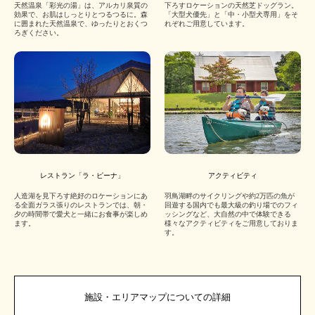
天然温泉「彩光の湯」は、アルカリ泉質の
下ろすロケーションの天然芝ドッグラン。
効果で、お肌はしっとりとつるつるに。森
「大型犬優先」と「中・小型犬専用」をそ
に囲まれた天然温泉で、ゆったりとおくつ
れぞれご用意しています。
ろぎください。
レストラン「ラ・ピーナ」
アクティビティ
人造湖を見下ろす絶好のロケーションにあ
羽鳥湖畔のサイクリングや約2万匹の魚が
る全面ガラス張りのレストランでは、朝・
回遊する国内でも最大級の釣り場でのフィ
夕の時間帯で愛犬と一緒にお食事が楽しめ
ッシングなど、大自然の中で体験できる
ます。
様々なアクティビティをご用意しておりま
す。
施設・エリアマップについての詳細