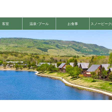
客室
温泉･プール
お食事
スノーピーク
原