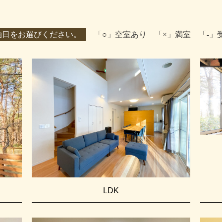
泊日をお選びください。
「○」空室あり 「×」満室 「-」
LDK