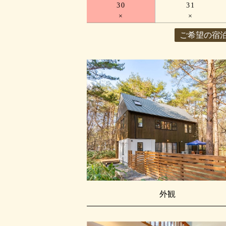
30
31
×
×
ご希望の宿
外観