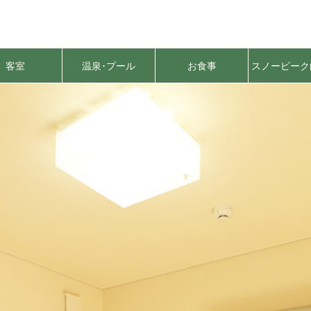
客室
温泉･プール
お食事
スノーピーク
原