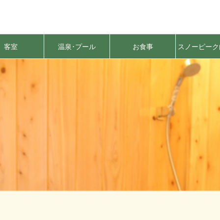
客室
温泉･プール
お食事
スノーピーク
原