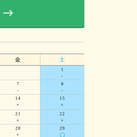
る
金
土
1
-
7
8
-
-
14
15
×
×
21
22
×
×
28
29
×
〇