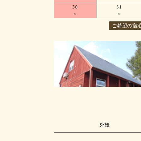
30
31
×
×
ご希望の宿
外観