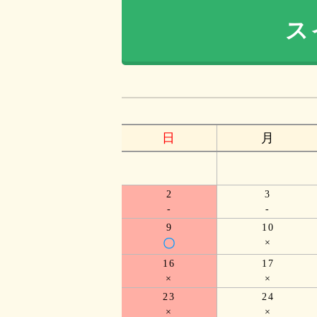
ス
日
月
2
3
-
-
9
10
〇
×
16
17
×
×
23
24
×
×